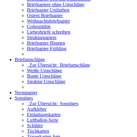
Briefpapiere ohne Umschläge
Briefpapier Unifarben
Ostern Briefpapier
Weihnachtsbriefpapier
Gohrsmühle
Liebesbriefe schreiben
Strukturpapiere
Briefpapier Blumen
Briefpapier Frühling
Briefumschläge
Zur Übersicht: Briefumschläge
Weiße Umschläge
Bunte Umschläge
Struktur Umschläge
Neonpapier
Sonstiges
Zur Übersicht: Sonstiges
Aufkleber
Einladungskarten
Luftballon-Serie
Schilder
Tischkarten
Trauerkarten Sets