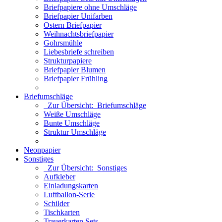
Briefpapiere ohne Umschläge
Briefpapier Unifarben
Ostern Briefpapier
Weihnachtsbriefpapier
Gohrsmühle
Liebesbriefe schreiben
Strukturpapiere
Briefpapier Blumen
Briefpapier Frühling
Briefumschläge
Zur Übersicht: Briefumschläge
Weiße Umschläge
Bunte Umschläge
Struktur Umschläge
Neonpapier
Sonstiges
Zur Übersicht: Sonstiges
Aufkleber
Einladungskarten
Luftballon-Serie
Schilder
Tischkarten
Trauerkarten Sets