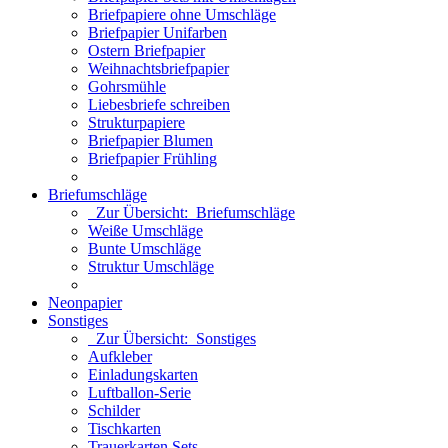
Briefpapiere ohne Umschläge
Briefpapier Unifarben
Ostern Briefpapier
Weihnachtsbriefpapier
Gohrsmühle
Liebesbriefe schreiben
Strukturpapiere
Briefpapier Blumen
Briefpapier Frühling
Briefumschläge
Zur Übersicht: Briefumschläge
Weiße Umschläge
Bunte Umschläge
Struktur Umschläge
Neonpapier
Sonstiges
Zur Übersicht: Sonstiges
Aufkleber
Einladungskarten
Luftballon-Serie
Schilder
Tischkarten
Trauerkarten Sets