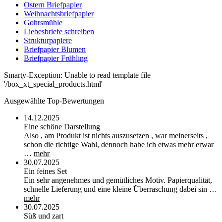
Ostern Briefpapier
Weihnachtsbriefpapier
Gohrsmühle
Liebesbriefe schreiben
Strukturpapiere
Briefpapier Blumen
Briefpapier Frühling
Smarty-Exception: Unable to read template file
'/box_xt_special_products.html'
Ausgewählte Top-Bewertungen
14.12.2025
Eine schöne Darstellung
Also , am Produkt ist nichts auszusetzen , war meinerseits ,
schon die richtige Wahl, dennoch habe ich etwas mehr erwar
…
mehr
30.07.2025
Ein feines Set
Ein sehr angenehmes und gemütliches Motiv. Papierqualität,
schnelle Lieferung und eine kleine Überraschung dabei sin …
mehr
30.07.2025
Süß und zart