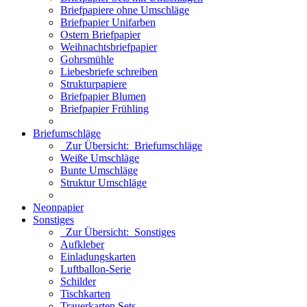
Briefpapiere ohne Umschläge
Briefpapier Unifarben
Ostern Briefpapier
Weihnachtsbriefpapier
Gohrsmühle
Liebesbriefe schreiben
Strukturpapiere
Briefpapier Blumen
Briefpapier Frühling
Briefumschläge
Zur Übersicht: Briefumschläge
Weiße Umschläge
Bunte Umschläge
Struktur Umschläge
Neonpapier
Sonstiges
Zur Übersicht: Sonstiges
Aufkleber
Einladungskarten
Luftballon-Serie
Schilder
Tischkarten
Trauerkarten Sets