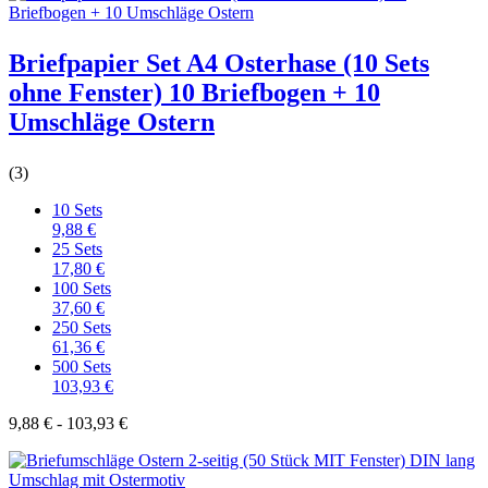
Briefpapier Set A4 Osterhase (10 Sets
ohne Fenster) 10 Briefbogen + 10
Umschläge Ostern
(3)
10 Sets
9,88 €
25 Sets
17,80 €
100 Sets
37,60 €
250 Sets
61,36 €
500 Sets
103,93 €
9,88 € - 103,93 €