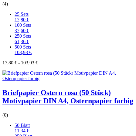
(4)
25 Sets
17,80 €
100 Sets
37,60 €
250 Sets
61,36 €
500 Sets
103,93 €
17,80 € - 103,93 €
Briefpapier Ostern rosa (50 Stück)
Motivpapier DIN A4, Osternpapier farbig
(0)
50 Blatt
11,34 €