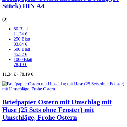
Stück) DIN A4
(0)
50 Blatt
11,34 €
250 Blatt
33,64 €
500 Blatt
45,52 €
1000 Blatt
78,19 €
11,34 € - 78,19 €
Briefpapier Ostern mit Umschlag mit
Hase (25 Sets ohne Fenster) mit
Umschläge, Frohe Ostern