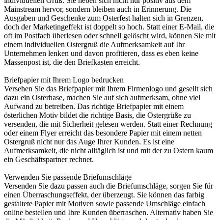
individuellen Gruß. Sie heben sich nicht nur positiv aus dem
Mainstream hervor, sondern bleiben auch in Erinnerung. Die
Ausgaben und Geschenke zum Osterfest halten sich in Grenzen,
doch der Marketingeffekt ist doppelt so hoch. Statt einer E-Mail, die
oft im Postfach überlesen oder schnell gelöscht wird, können Sie mit
einem individuellen Ostergruß die Aufmerksamkeit auf Ihr
Unternehmen lenken und davon profitieren, dass es eben keine
Massenpost ist, die den Briefkasten erreicht.
Briefpapier mit Ihrem Logo bedrucken
Versehen Sie das Briefpapier mit Ihrem Firmenlogo und gesellt sich
dazu ein Osterhase, machen Sie auf sich aufmerksam, ohne viel
Aufwand zu betreiben. Das richtige Briefpapier mit einem
österlichen Motiv bildet die richtige Basis, die Ostergrüße zu
versenden, die mit Sicherheit gelesen werden. Statt einer Rechnung
oder einem Flyer erreicht das besondere Papier mit einem netten
Ostergruß nicht nur das Auge Ihrer Kunden. Es ist eine
Aufmerksamkeit, die nicht alltäglich ist und mit der zu Ostern kaum
ein Geschäftspartner rechnet.
Verwenden Sie passende Briefumschläge
Versenden Sie dazu passen auch die Briefumschläge, sorgen Sie für
einen Überraschungseffekt, der überzeugt. Sie können das farbig
gestaltete Papier mit Motiven sowie passende Umschläge einfach
online bestellen und Ihre Kunden überraschen. Alternativ haben Sie