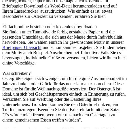
die Möglichkeit, Papier und Umschläge auch kostenlos im
Briefpapier Download als Word-Datei herunterzuladen und auf
Ihrem Laserdrucker auszudrucken. Wie einfach es ist, etwas
Besonderes zur Osterzeit zu versenden, erfahren Sie hier.
Einfach online bestellen oder kostenlos downloaden
Sie finden unter Tatmotive.de farbig gestaltetes Papier und die
passenden Umschläge, die sich aus der Masse durch Individualität
hervorheben. Sie wählen einfach Ihr gewünschtes Motiv in unserer
Briefpapier Übersicht
und schon kann es losgehen. Sie finden neben
dem Motiv auch Beispiel-Anschreiben bei Tatmotive. Falls Sie es
bevorzugen, individuelle Grüße zu versenden, bieten wir Ihnen hier
einige Vorschläge.
Was schreiben?
Ostergrüße eignen sich weniger, um für die gute Zusammenarbeit im
Jahr zu danken oder Glück für das neue Jahr auszusprechen. Diese
Domäne ist für die Weihnachtsgrüße reserviert. Der Ostergruß ist
ideal, um sich bei Geschäftspartnern einfach in Erinnerung zu rufen.
Verzichten Sie auf Werbung oder die Darstellung Ihres
Unternehmens. Trotzdem können Sie den Osterbrief nutzen, ein
Treffen anzuregen. Beenden Sie den Brief einfach mit dem Satz:
"Es würde mich freuen, wenn wir uns nach den Ostertagen zu
einem gemeinsamen Essen treffen würden".