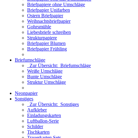
Briefpapiere ohne Umschläge
Briefpapier Unifarben
Ostern Briefpapier
Weihnachtsbriefpapier
Gohrsmühle
Liebesbriefe schreiben
Strukturpapiere
Briefpapier Blumen
Briefpapier Frühling
Briefumschläge
Zur Übersicht: Briefumschläge
Weiße Umschläge
Bunte Umschläge
Struktur Umschläge
Neonpapier
Sonstiges
Zur Übersicht: Sonstiges
Aufkleber
Einladungskarten
Luftballon-Serie
Schilder
Tischkarten
Trauerkarten Sets