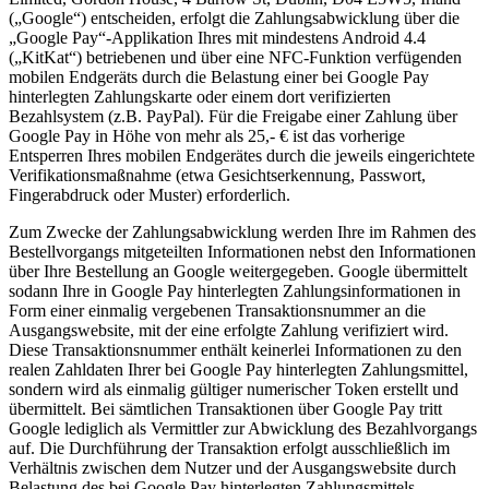
(„Google“) entscheiden, erfolgt die Zahlungsabwicklung über die
„Google Pay“-Applikation Ihres mit mindestens Android 4.4
(„KitKat“) betriebenen und über eine NFC-Funktion verfügenden
mobilen Endgeräts durch die Belastung einer bei Google Pay
hinterlegten Zahlungskarte oder einem dort verifizierten
Bezahlsystem (z.B. PayPal). Für die Freigabe einer Zahlung über
Google Pay in Höhe von mehr als 25,- € ist das vorherige
Entsperren Ihres mobilen Endgerätes durch die jeweils eingerichtete
Verifikationsmaßnahme (etwa Gesichtserkennung, Passwort,
Fingerabdruck oder Muster) erforderlich.
Zum Zwecke der Zahlungsabwicklung werden Ihre im Rahmen des
Bestellvorgangs mitgeteilten Informationen nebst den Informationen
über Ihre Bestellung an Google weitergegeben. Google übermittelt
sodann Ihre in Google Pay hinterlegten Zahlungsinformationen in
Form einer einmalig vergebenen Transaktionsnummer an die
Ausgangswebsite, mit der eine erfolgte Zahlung verifiziert wird.
Diese Transaktionsnummer enthält keinerlei Informationen zu den
realen Zahldaten Ihrer bei Google Pay hinterlegten Zahlungsmittel,
sondern wird als einmalig gültiger numerischer Token erstellt und
übermittelt. Bei sämtlichen Transaktionen über Google Pay tritt
Google lediglich als Vermittler zur Abwicklung des Bezahlvorgangs
auf. Die Durchführung der Transaktion erfolgt ausschließlich im
Verhältnis zwischen dem Nutzer und der Ausgangswebsite durch
Belastung des bei Google Pay hinterlegten Zahlungsmittels.