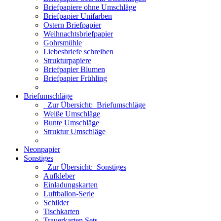
Briefpapiere ohne Umschläge
Briefpapier Unifarben
Ostern Briefpapier
Weihnachtsbriefpapier
Gohrsmühle
Liebesbriefe schreiben
Strukturpapiere
Briefpapier Blumen
Briefpapier Frühling
Briefumschläge
Zur Übersicht: Briefumschläge
Weiße Umschläge
Bunte Umschläge
Struktur Umschläge
Neonpapier
Sonstiges
Zur Übersicht: Sonstiges
Aufkleber
Einladungskarten
Luftballon-Serie
Schilder
Tischkarten
Trauerkarten Sets