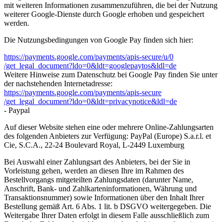
mit weiteren Informationen zusammenzuführen, die bei der Nutzung
weiterer Google-Dienste durch Google erhoben und gespeichert
werden.
Die Nutzungsbedingungen von Google Pay finden sich hier:
https://payments.google.com
/payments
/apis-secure
/u
/0
/get_legal_document
?ldo=0
&ldt=googlepaytos
&ldl=de
Weitere Hinweise zum Datenschutz bei Google Pay finden Sie unter
der nachstehenden Internetadresse:
https://payments.google.com
/payments
/apis-secure
/get_legal_document
?ldo=0
&ldt=privacynotice
&ldl=de
- Paypal
Auf dieser Website stehen eine oder mehrere Online-Zahlungsarten
des folgenden Anbieters zur Verfügung: PayPal (Europe) S.a.r.l. et
Cie, S.C.A., 22-24 Boulevard Royal, L-2449 Luxemburg
Bei Auswahl einer Zahlungsart des Anbieters, bei der Sie in
Vorleistung gehen, werden an diesen Ihre im Rahmen des
Bestellvorgangs mitgeteilten Zahlungsdaten (darunter Name,
Anschrift, Bank- und Zahlkarteninformationen, Währung und
Transaktionsnummer) sowie Informationen über den Inhalt Ihrer
Bestellung gemäß Art. 6 Abs. 1 lit. b DSGVO weitergegeben. Die
Weitergabe Ihrer Daten erfolgt in diesem Falle ausschließlich zum