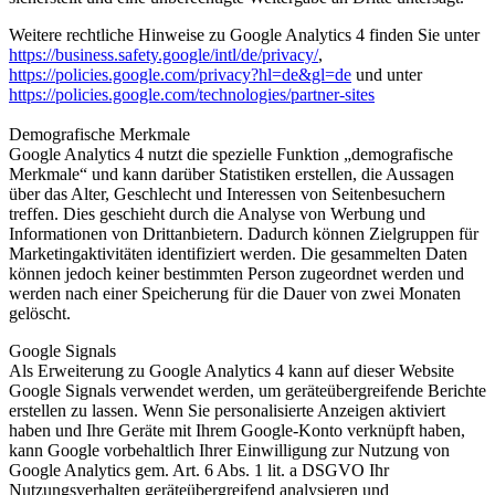
Weitere rechtliche Hinweise zu Google Analytics 4 finden Sie unter
https://business.safety.google
/intl
/de
/privacy
/
,
https://policies.google.com
/privacy
?hl=de
&gl=de
und unter
https://policies.google.com
/technologies
/partner-sites
Demografische Merkmale
Google Analytics 4 nutzt die spezielle Funktion „demografische
Merkmale“ und kann darüber Statistiken erstellen, die Aussagen
über das Alter, Geschlecht und Interessen von Seitenbesuchern
treffen. Dies geschieht durch die Analyse von Werbung und
Informationen von Drittanbietern. Dadurch können Zielgruppen für
Marketingaktivitäten identifiziert werden. Die gesammelten Daten
können jedoch keiner bestimmten Person zugeordnet werden und
werden nach einer Speicherung für die Dauer von zwei Monaten
gelöscht.
Google Signals
Als Erweiterung zu Google Analytics 4 kann auf dieser Website
Google Signals verwendet werden, um geräteübergreifende Berichte
erstellen zu lassen. Wenn Sie personalisierte Anzeigen aktiviert
haben und Ihre Geräte mit Ihrem Google-Konto verknüpft haben,
kann Google vorbehaltlich Ihrer Einwilligung zur Nutzung von
Google Analytics gem. Art. 6 Abs. 1 lit. a DSGVO Ihr
Nutzungsverhalten geräteübergreifend analysieren und