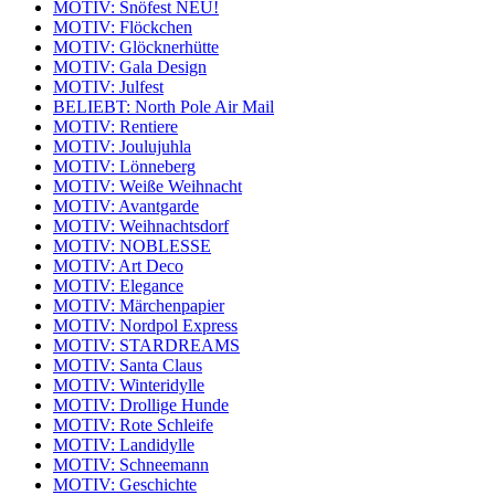
MOTIV: Snöfest NEU!
MOTIV: Flöckchen
MOTIV: Glöcknerhütte
MOTIV: Gala Design
MOTIV: Julfest
BELIEBT: North Pole Air Mail
MOTIV: Rentiere
MOTIV: Joulujuhla
MOTIV: Lönneberg
MOTIV: Weiße Weihnacht
MOTIV: Avantgarde
MOTIV: Weihnachtsdorf
MOTIV: NOBLESSE
MOTIV: Art Deco
MOTIV: Elegance
MOTIV: Märchenpapier
MOTIV: Nordpol Express
MOTIV: STARDREAMS
MOTIV: Santa Claus
MOTIV: Winteridylle
MOTIV: Drollige Hunde
MOTIV: Rote Schleife
MOTIV: Landidylle
MOTIV: Schneemann
MOTIV: Geschichte