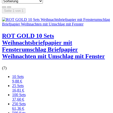
Seite 1 von 1
ROT GOLD 10 Sets
Weihnachtsbriefpapier mit
Fensterumschlag Briefpapier
Weihnachten mit Umschlag mit Fenster
(7)
10 Sets
9,88 €
25 Sets
16,81 €
100 Sets
37,60 €
250 Sets
61,36 €
500 Sets