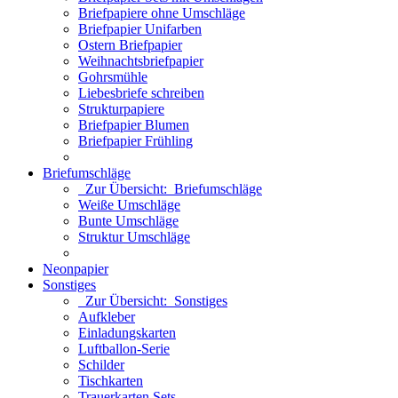
Briefpapiere ohne Umschläge
Briefpapier Unifarben
Ostern Briefpapier
Weihnachtsbriefpapier
Gohrsmühle
Liebesbriefe schreiben
Strukturpapiere
Briefpapier Blumen
Briefpapier Frühling
Briefumschläge
Zur Übersicht: Briefumschläge
Weiße Umschläge
Bunte Umschläge
Struktur Umschläge
Neonpapier
Sonstiges
Zur Übersicht: Sonstiges
Aufkleber
Einladungskarten
Luftballon-Serie
Schilder
Tischkarten
Trauerkarten Sets