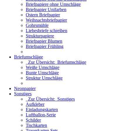
Briefpapiere ohne Umschläge
Briefpapier Unifarben
Ostern Briefpapier
Weihnachtsbriefpapier
Gohrsmühle
Liebesbriefe schreiben
Strukturpapiere
Briefpapier Blumen
Briefpapier Frühling
Briefumschläge
Zur Übersicht: Briefumschläge
Weiße Umschläge
Bunte Umschläge
Struktur Umschläge
Neonpapier
Sonstiges
Zur Übersicht: Sonstiges
Aufkleber
Einladungskarten
Luftballon-Serie
Schilder
Tischkarten
Trauerkarten Sets