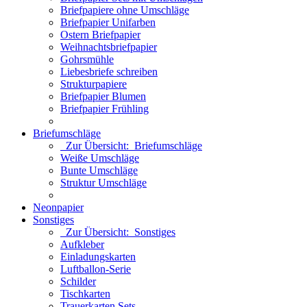
Briefpapiere ohne Umschläge
Briefpapier Unifarben
Ostern Briefpapier
Weihnachtsbriefpapier
Gohrsmühle
Liebesbriefe schreiben
Strukturpapiere
Briefpapier Blumen
Briefpapier Frühling
Briefumschläge
Zur Übersicht: Briefumschläge
Weiße Umschläge
Bunte Umschläge
Struktur Umschläge
Neonpapier
Sonstiges
Zur Übersicht: Sonstiges
Aufkleber
Einladungskarten
Luftballon-Serie
Schilder
Tischkarten
Trauerkarten Sets