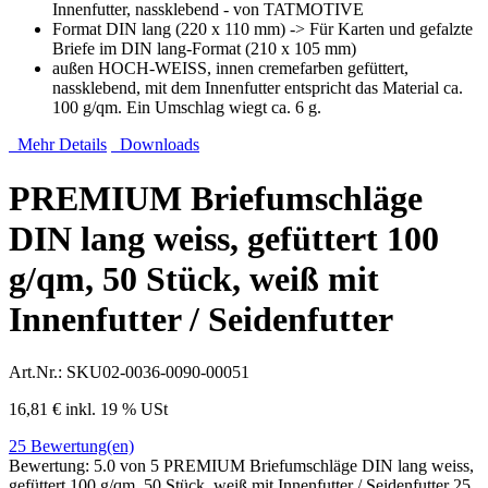
Innenfutter, nassklebend - von TATMOTIVE
Format DIN lang (220 x 110 mm) -> Für Karten und gefalzte
Briefe im DIN lang-Format (210 x 105 mm)
außen HOCH-WEISS, innen cremefarben gefüttert,
nassklebend, mit dem Innenfutter entspricht das Material ca.
100 g/qm. Ein Umschlag wiegt ca. 6 g.
Mehr Details
Downloads
PREMIUM Briefumschläge
DIN lang weiss, gefüttert 100
g/qm, 50 Stück, weiß mit
Innenfutter / Seidenfutter
Art.Nr.:
SKU02-0036-0090-00051
16,81 €
inkl. 19 % USt
25
Bewertung(en)
Bewertung:
5.0
von 5
PREMIUM Briefumschläge DIN lang weiss,
gefüttert 100 g/qm, 50 Stück, weiß mit Innenfutter / Seidenfutter
25