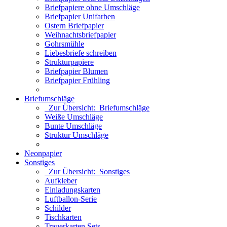
Briefpapiere ohne Umschläge
Briefpapier Unifarben
Ostern Briefpapier
Weihnachtsbriefpapier
Gohrsmühle
Liebesbriefe schreiben
Strukturpapiere
Briefpapier Blumen
Briefpapier Frühling
Briefumschläge
Zur Übersicht: Briefumschläge
Weiße Umschläge
Bunte Umschläge
Struktur Umschläge
Neonpapier
Sonstiges
Zur Übersicht: Sonstiges
Aufkleber
Einladungskarten
Luftballon-Serie
Schilder
Tischkarten
Trauerkarten Sets