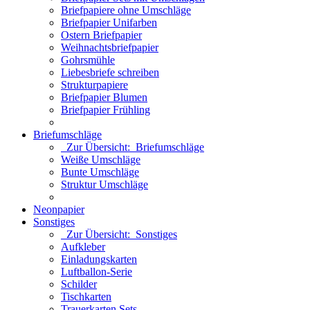
Briefpapiere ohne Umschläge
Briefpapier Unifarben
Ostern Briefpapier
Weihnachtsbriefpapier
Gohrsmühle
Liebesbriefe schreiben
Strukturpapiere
Briefpapier Blumen
Briefpapier Frühling
Briefumschläge
Zur Übersicht: Briefumschläge
Weiße Umschläge
Bunte Umschläge
Struktur Umschläge
Neonpapier
Sonstiges
Zur Übersicht: Sonstiges
Aufkleber
Einladungskarten
Luftballon-Serie
Schilder
Tischkarten
Trauerkarten Sets