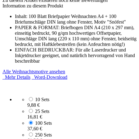
Zu diesem Artikel existieren noch keine Bewertungen
Information zu diesem Produkt
Inhalt: 100 Blatt Briefpapier Weihnachten A4 + 100
Briefumschläge DIN lang ohne Fenster, Motiv "Snöfest"
PAPIER & FORMAT: Briefbogen DIN A4 (210 x 297 mm),
einseitig bedruckt, 90 g/qm hochwertiges Offsetpapier,
Umschläge DIN lang (220 x 110 mm) ohne Fenster, beidseitig
bedruckt, mit Haftklebestreifen (kein Anfeuchten nötig!)
EINFACH BEDRUCKBAR: Für alle Laserdrucker und
Inkjetdrucker geeignet, und natürlich hervorragend von Hand
beschreibbar
Alle Weihnachtsmotive ansehen
Mehr Details
Word-Download
10 Sets
9,88 €
25 Sets
16,81 €
100 Sets
37,60 €
250 Sets