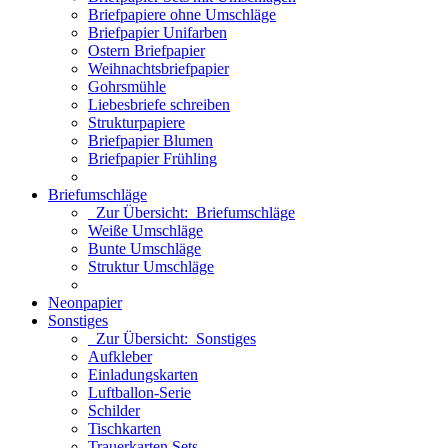
Briefpapiere ohne Umschläge
Briefpapier Unifarben
Ostern Briefpapier
Weihnachtsbriefpapier
Gohrsmühle
Liebesbriefe schreiben
Strukturpapiere
Briefpapier Blumen
Briefpapier Frühling
Briefumschläge
Zur Übersicht: Briefumschläge
Weiße Umschläge
Bunte Umschläge
Struktur Umschläge
Neonpapier
Sonstiges
Zur Übersicht: Sonstiges
Aufkleber
Einladungskarten
Luftballon-Serie
Schilder
Tischkarten
Trauerkarten Sets