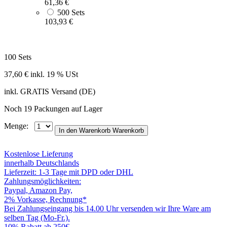
61,36 €
500 Sets
103,93 €
100 Sets
37,60 €
inkl. 19 % USt
inkl. GRATIS Versand (DE)
Noch 19 Packungen auf Lager
Menge:
In den Warenkorb
Warenkorb
Kostenlose Lieferung
innerhalb Deutschlands
Lieferzeit: 1-3 Tage mit DPD oder DHL
Zahlungsmöglichkeiten:
Paypal, Amazon Pay,
2% Vorkasse, Rechnung*
Bei Zahlungseingang bis 14.00 Uhr versenden wir Ihre Ware am
selben Tag (Mo-Fr.).
10% Rabatt ab 250€