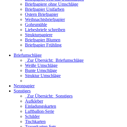
Briefpapiere ohne Umschläge
Briefpapier Unifarben
Ostern Briefpapier
Weihnachtsbriefpapier
Gohrsmühle
Liebesbriefe schreiben
Strukturpapiere
Briefpapier Blumen
Briefpapier Frühling
Briefumschläge
Zur Übersicht: Briefumschläge
Weiße Umschläge
Bunte Umschläge
Struktur Umschläge
Neonpapier
Sonstiges
Zur Übersicht: Sonstiges
Aufkleber
Einladungskarten
Luftballon-Serie
Schilder
Tischkarten
Trauerkarten Sets