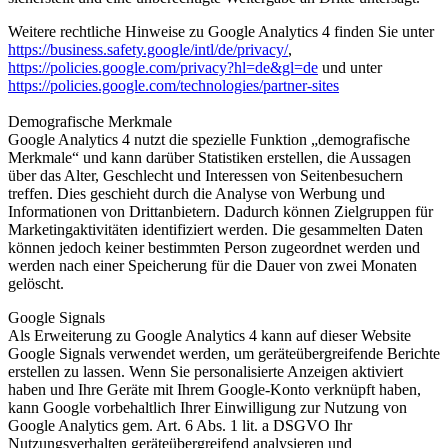
Weitere rechtliche Hinweise zu Google Analytics 4 finden Sie unter
https://business.safety.google
/intl
/de
/privacy
/
,
https://policies.google.com
/privacy
?hl=de
&gl=de
und unter
https://policies.google.com
/technologies
/partner-sites
Demografische Merkmale
Google Analytics 4 nutzt die spezielle Funktion „demografische
Merkmale“ und kann darüber Statistiken erstellen, die Aussagen
über das Alter, Geschlecht und Interessen von Seitenbesuchern
treffen. Dies geschieht durch die Analyse von Werbung und
Informationen von Drittanbietern. Dadurch können Zielgruppen für
Marketingaktivitäten identifiziert werden. Die gesammelten Daten
können jedoch keiner bestimmten Person zugeordnet werden und
werden nach einer Speicherung für die Dauer von zwei Monaten
gelöscht.
Google Signals
Als Erweiterung zu Google Analytics 4 kann auf dieser Website
Google Signals verwendet werden, um geräteübergreifende Berichte
erstellen zu lassen. Wenn Sie personalisierte Anzeigen aktiviert
haben und Ihre Geräte mit Ihrem Google-Konto verknüpft haben,
kann Google vorbehaltlich Ihrer Einwilligung zur Nutzung von
Google Analytics gem. Art. 6 Abs. 1 lit. a DSGVO Ihr
Nutzungsverhalten geräteübergreifend analysieren und