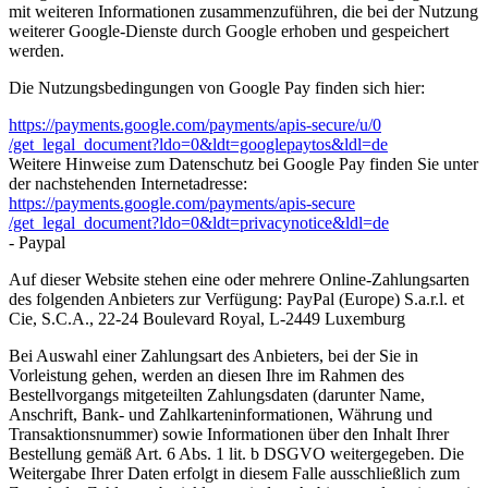
mit weiteren Informationen zusammenzuführen, die bei der Nutzung
weiterer Google-Dienste durch Google erhoben und gespeichert
werden.
Die Nutzungsbedingungen von Google Pay finden sich hier:
https://payments.google.com
/payments
/apis-secure
/u
/0
/get_legal_document
?ldo=0
&ldt=googlepaytos
&ldl=de
Weitere Hinweise zum Datenschutz bei Google Pay finden Sie unter
der nachstehenden Internetadresse:
https://payments.google.com
/payments
/apis-secure
/get_legal_document
?ldo=0
&ldt=privacynotice
&ldl=de
- Paypal
Auf dieser Website stehen eine oder mehrere Online-Zahlungsarten
des folgenden Anbieters zur Verfügung: PayPal (Europe) S.a.r.l. et
Cie, S.C.A., 22-24 Boulevard Royal, L-2449 Luxemburg
Bei Auswahl einer Zahlungsart des Anbieters, bei der Sie in
Vorleistung gehen, werden an diesen Ihre im Rahmen des
Bestellvorgangs mitgeteilten Zahlungsdaten (darunter Name,
Anschrift, Bank- und Zahlkarteninformationen, Währung und
Transaktionsnummer) sowie Informationen über den Inhalt Ihrer
Bestellung gemäß Art. 6 Abs. 1 lit. b DSGVO weitergegeben. Die
Weitergabe Ihrer Daten erfolgt in diesem Falle ausschließlich zum