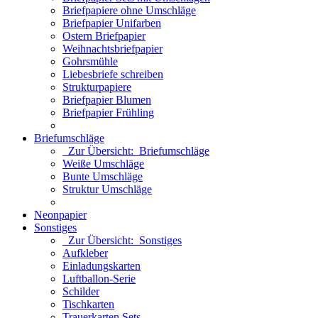
Briefpapiere ohne Umschläge
Briefpapier Unifarben
Ostern Briefpapier
Weihnachtsbriefpapier
Gohrsmühle
Liebesbriefe schreiben
Strukturpapiere
Briefpapier Blumen
Briefpapier Frühling
Briefumschläge
Zur Übersicht: Briefumschläge
Weiße Umschläge
Bunte Umschläge
Struktur Umschläge
Neonpapier
Sonstiges
Zur Übersicht: Sonstiges
Aufkleber
Einladungskarten
Luftballon-Serie
Schilder
Tischkarten
Trauerkarten Sets