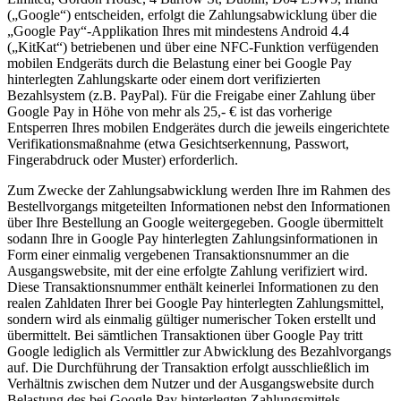
(„Google“) entscheiden, erfolgt die Zahlungsabwicklung über die
„Google Pay“-Applikation Ihres mit mindestens Android 4.4
(„KitKat“) betriebenen und über eine NFC-Funktion verfügenden
mobilen Endgeräts durch die Belastung einer bei Google Pay
hinterlegten Zahlungskarte oder einem dort verifizierten
Bezahlsystem (z.B. PayPal). Für die Freigabe einer Zahlung über
Google Pay in Höhe von mehr als 25,- € ist das vorherige
Entsperren Ihres mobilen Endgerätes durch die jeweils eingerichtete
Verifikationsmaßnahme (etwa Gesichtserkennung, Passwort,
Fingerabdruck oder Muster) erforderlich.
Zum Zwecke der Zahlungsabwicklung werden Ihre im Rahmen des
Bestellvorgangs mitgeteilten Informationen nebst den Informationen
über Ihre Bestellung an Google weitergegeben. Google übermittelt
sodann Ihre in Google Pay hinterlegten Zahlungsinformationen in
Form einer einmalig vergebenen Transaktionsnummer an die
Ausgangswebsite, mit der eine erfolgte Zahlung verifiziert wird.
Diese Transaktionsnummer enthält keinerlei Informationen zu den
realen Zahldaten Ihrer bei Google Pay hinterlegten Zahlungsmittel,
sondern wird als einmalig gültiger numerischer Token erstellt und
übermittelt. Bei sämtlichen Transaktionen über Google Pay tritt
Google lediglich als Vermittler zur Abwicklung des Bezahlvorgangs
auf. Die Durchführung der Transaktion erfolgt ausschließlich im
Verhältnis zwischen dem Nutzer und der Ausgangswebsite durch
Belastung des bei Google Pay hinterlegten Zahlungsmittels.