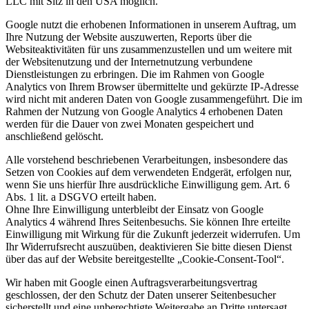
LLC mit Sitz in den USA möglich.
Google nutzt die erhobenen Informationen in unserem Auftrag, um
Ihre Nutzung der Website auszuwerten, Reports über die
Websiteaktivitäten für uns zusammenzustellen und um weitere mit
der Websitenutzung und der Internetnutzung verbundene
Dienstleistungen zu erbringen. Die im Rahmen von Google
Analytics von Ihrem Browser übermittelte und gekürzte IP-Adresse
wird nicht mit anderen Daten von Google zusammengeführt. Die im
Rahmen der Nutzung von Google Analytics 4 erhobenen Daten
werden für die Dauer von zwei Monaten gespeichert und
anschließend gelöscht.
Alle vorstehend beschriebenen Verarbeitungen, insbesondere das
Setzen von Cookies auf dem verwendeten Endgerät, erfolgen nur,
wenn Sie uns hierfür Ihre ausdrückliche Einwilligung gem. Art. 6
Abs. 1 lit. a DSGVO erteilt haben.
Ohne Ihre Einwilligung unterbleibt der Einsatz von Google
Analytics 4 während Ihres Seitenbesuchs. Sie können Ihre erteilte
Einwilligung mit Wirkung für die Zukunft jederzeit widerrufen. Um
Ihr Widerrufsrecht auszuüben, deaktivieren Sie bitte diesen Dienst
über das auf der Website bereitgestellte „Cookie-Consent-Tool“.
Wir haben mit Google einen Auftragsverarbeitungsvertrag
geschlossen, der den Schutz der Daten unserer Seitenbesucher
sicherstellt und eine unberechtigte Weitergabe an Dritte untersagt.