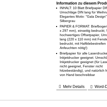
Information zu diesem Prod
INHALT: 10 Blatt Briefpapier D
Umschläge DIN lang für Weihn
Elegantes Motiv: "Gala Design"
Silbergrau
PAPIER & FORMAT: Briefbogen
x 297 mm), einseitig bedruckt,
hochwertiges Offsetpapier, Um
lang (220 x 110 mm) mit Fenster
bedruckt, mit Haftklebestreifen 
Anfeuchten nötig!)
Briefpapier für alle Laserdruck
Inkjetdrucker geeignet. Umschl
Inkjetdrucker geeignet (für Las
nicht geeignet, Fenster nicht
hitzebeständig), und natürlich
von Hand beschreibbar
Mehr Details
Word-D