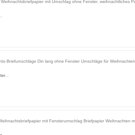
..
er...