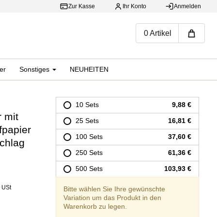
Zur Kasse
Ihr Konto
Anmelden
War
0 Artikel
er
Sonstiges
NEUHEITEN
10 Sets
9,88 €
 mit
25 Sets
16,81 €
fpapier
100 Sets
37,60 €
chlag
250 Sets
61,36 €
500 Sets
103,93 €
% USt
Bitte wählen Sie Ihre gewünschte
Variation um das Produkt in den
Warenkorb zu legen.