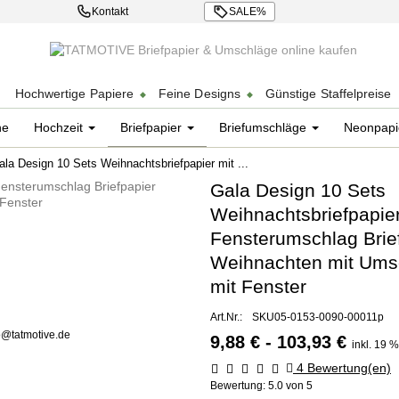
Kontakt
SALE%
chen
Hochwertige Papiere
Feine Designs
Günstige Staffelpreise
ne
Hochzeit
Briefpapier
Briefumschläge
Neonpapi
ala Design 10 Sets Weihnachtsbriefpapier mit ...
Gala Design 10 Sets
Weihnachtsbriefpapier
Fensterumschlag Brie
Weihnachten mit Ums
mit Fenster
Art.Nr.:
SKU05-0153-0090-00011p
o@tatmotive.de
9,88 € - 103,93 €
inkl. 19 
4
Bewertung(en)
Bewertung:
5.0
von 5