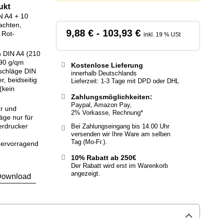
ukt
IN A4 + 10
achten,
9,88 € - 103,93 €
 Rot-
inkl. 19 % USt
 DIN A4 (210
 90 g/qm
Kostenlose Lieferung
schläge DIN
innerhalb Deutschlands
, beidseitig
Lieferzeit: 1-3 Tage mit DPD oder DHL
(kein
Zahlungsmöglichkeiten:
Paypal, Amazon Pay,
er und
2% Vorkasse, Rechnung*
äge nur für
erdrucker
Bei Zahlungseingang bis 14.00 Uhr
versenden wir Ihre Ware am selben
Tag (Mo-Fr.).
 hervorragend
10% Rabatt ab 250€
Der Rabatt wird erst im Warenkorb
angezeigt.
ownload