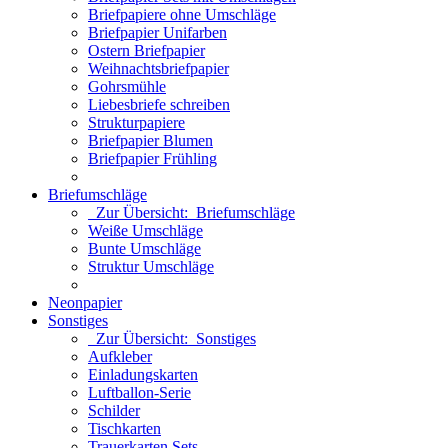
Briefpapiere ohne Umschläge
Briefpapier Unifarben
Ostern Briefpapier
Weihnachtsbriefpapier
Gohrsmühle
Liebesbriefe schreiben
Strukturpapiere
Briefpapier Blumen
Briefpapier Frühling
Briefumschläge
Zur Übersicht: Briefumschläge
Weiße Umschläge
Bunte Umschläge
Struktur Umschläge
Neonpapier
Sonstiges
Zur Übersicht: Sonstiges
Aufkleber
Einladungskarten
Luftballon-Serie
Schilder
Tischkarten
Trauerkarten Sets