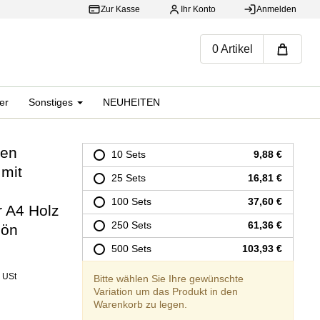
Zur Kasse
Ihr Konto
Anmelden
War
0 Artikel
er
Sonstiges
NEUHEITEN
ten
10 Sets
9,88 €
mit
25 Sets
16,81 €
100 Sets
37,60 €
r A4 Holz
250 Sets
61,36 €
hön
500 Sets
103,93 €
% USt
Bitte wählen Sie Ihre gewünschte
Variation um das Produkt in den
Warenkorb zu legen.