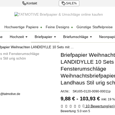
Kontakt
SALE%
chen
Hochwertige Papiere
Feine Designs
Günstige Staffelpreise
ne
Hochzeit
Briefpapier
Briefumschläge
Neonpapi
efpapier Weihnachten LANDIDYLLE 10 Sets mit ...
Briefpapier Weihnach
LANDIDYLLE 10 Sets 
Fensterumschläge
Weihnachtsbriefpapie
Landhaus Stil urig sc
Art.Nr.:
SKU05-0120-0090-00011p
o@tatmotive.de
9,88 € - 103,93 €
inkl. 19 
10
Bewertung(en)
Bewertung:
5.0
von 5