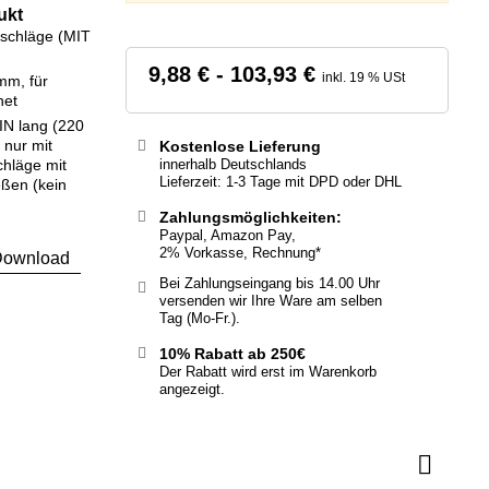
ukt
mschläge (MIT
9,88 € - 103,93 €
inkl. 19 % USt
mm, für
net
IN lang (220
 nur mit
Kostenlose Lieferung
innerhalb Deutschlands
chläge mit
Lieferzeit: 1-3 Tage mit DPD oder DHL
eßen (kein
Zahlungsmöglichkeiten:
Paypal, Amazon Pay,
2% Vorkasse, Rechnung*
ownload
Bei Zahlungseingang bis 14.00 Uhr
versenden wir Ihre Ware am selben
Tag (Mo-Fr.).
10% Rabatt ab 250€
Der Rabatt wird erst im Warenkorb
angezeigt.