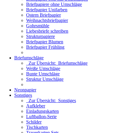
Briefpapiere ohne Umschläge
Briefpapier Unifarben
Ostern Briefpapier
Weihnachtsbriefpapier
Gohrsmühle
Liebesbriefe schreiben
Strukturpapiere
Briefpapier Blumen
Briefpapier Frühling
Briefumschläge
Zur Übersicht: Briefumschläge
Weiße Umschläge
Bunte Umschläge
Struktur Umschläge
Neonpapier
Sonstiges
Zur Übersicht: Sonstiges
Aufkleber
Einladungskarten
Luftballon-Serie
Schilder
Tischkarten
Trauerkarten Sets