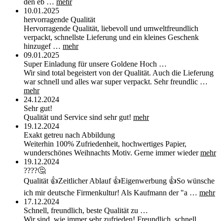
den eb …
mehr
10.01.2025
hervorragende Qualität
Hervorragende Qualität, liebevoll und umweltfreundlich
verpackt, schnellste Lieferung und ein kleines Geschenk
hinzugef …
mehr
09.01.2025
Super Einladung für unsere Goldene Hoch …
Wir sind total begeistert von der Qualität. Auch die Lieferung
war schnell und alles war super verpackt. Sehr freundlic …
mehr
24.12.2024
Sehr gut!
Qualität und Service sind sehr gut!
mehr
19.12.2024
Exakt getreu nach Abbildung
Weiterhin 100% Zufriedenheit, hochwertiges Papier,
wunderschönes Weihnachts Motiv. Gerne immer wieder
mehr
19.12.2024
????🤔
Qualität 👍Zeitlicher Ablauf 👍Eigenwerbung 👍So wünsche
ich mir deutsche Firmenkultur! Als Kaufmann der "a …
mehr
17.12.2024
Schnell, freundlich, beste Qualität zu …
Wir sind, wie immer sehr zufrieden! Freundlich, schnell,