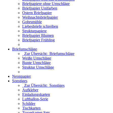
Briefpapiere ohne Umschläge
Briefpapier Unifarben
Ostern Briefpapier
Weihnachtsbriefpapier
Gohrsmühle
Liebesbriefe schreiben
Strukturpapiere
Briefpapier Blumen
Briefpapier Frühling
Briefumschläge
Zur Übersicht: Briefumschläge
Weiße Umschläge
Bunte Umschläge
Struktur Umschläge
Neonpapier
Sonstiges
Zur Übersicht: Sonstiges
Aufkleber
Einladungskarten
Luftballon-Serie
Schilder
Tischkarten
Trauerkarten Sets