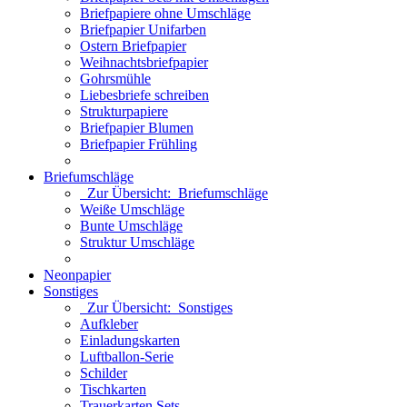
Briefpapiere ohne Umschläge
Briefpapier Unifarben
Ostern Briefpapier
Weihnachtsbriefpapier
Gohrsmühle
Liebesbriefe schreiben
Strukturpapiere
Briefpapier Blumen
Briefpapier Frühling
Briefumschläge
Zur Übersicht: Briefumschläge
Weiße Umschläge
Bunte Umschläge
Struktur Umschläge
Neonpapier
Sonstiges
Zur Übersicht: Sonstiges
Aufkleber
Einladungskarten
Luftballon-Serie
Schilder
Tischkarten
Trauerkarten Sets