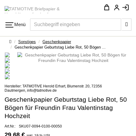
Su
Menü
Navigation
Startseite
Sonstiges
Geschenkpapier
Geschenkpapier Geburtstag Liebe Rot, 50 Bögen ...
Hersteller: TATMOTIVE Herold Erhart, Blumenstr. 20, 72356
Dautmergen, info@tatmotive.de
Geschenkpapier Geburtstag Liebe Rot, 50
Bögen für Freundin Frau Valentinstag
Hochzeit
Art.Nr.:
SKU07-0094-0100-00050
29,68 €
inkl. 19 % USt